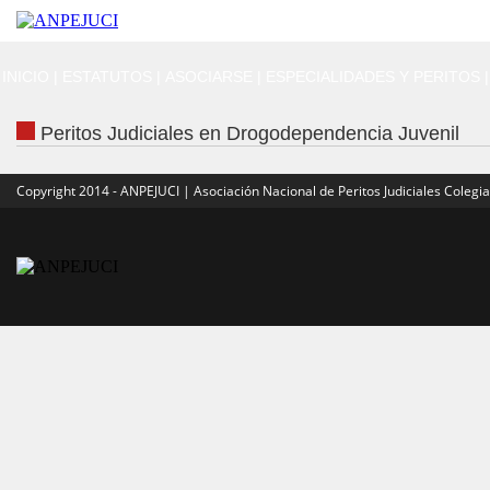
INICIO
|
ESTATUTOS
|
ASOCIARSE
|
ESPECIALIDADES Y PERITOS
|
Peritos Judiciales en Drogodependencia Juvenil
Copyright 2014 - ANPEJUCI | Asociación Nacional de Peritos Judiciales Colegi