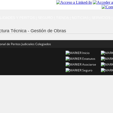
LIDADES Y PERITOS
|
SEGURO
|
TIENDA
|
NOTICIAS
|
SERVICIOS
|
ectura Técnica - Gestión de Obras
nal de Peritos Judiciales Colegiados
Inicio
Estatutos
Asociarse
Seguro