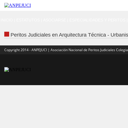
INICIO
|
ESTATUTOS
|
ASOCIARSE
|
ESPECIALIDADES Y PERITOS
|
Peritos Judiciales en Arquitectura Técnica - Urbani
Copyright 2014 - ANPEJUCI | Asociación Nacional de Peritos Judiciales Colegi