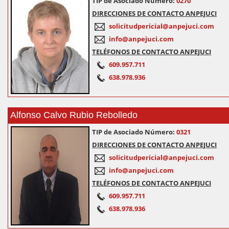
TIP de Asociado Número:
0270
DIRECCIONES DE CONTACTO ANPEJUCI
solicitudpericial@anpejuci.com
info@anpejuci.com
TELÉFONOS DE CONTACTO ANPEJUCI
609.957.711
638.978.936
Alfonso Calvo Rubio Rebolledo
TIP de Asociado Número:
0321
DIRECCIONES DE CONTACTO ANPEJUCI
solicitudpericial@anpejuci.com
info@anpejuci.com
TELÉFONOS DE CONTACTO ANPEJUCI
609.957.711
638.978.936