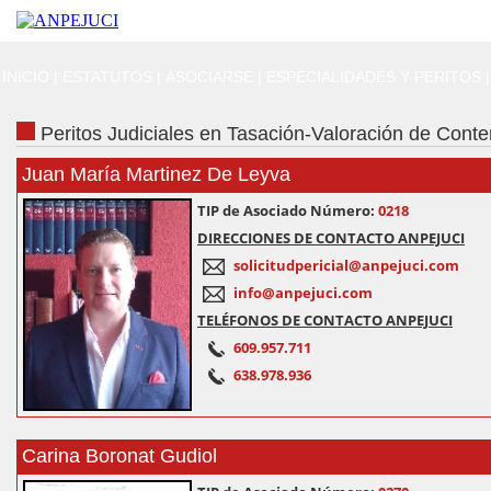
INICIO
|
ESTATUTOS
|
ASOCIARSE
|
ESPECIALIDADES Y PERITOS
|
Peritos Judiciales en Tasación-Valoración de Conte
Juan María Martinez De Leyva
TIP de Asociado Número:
0218
DIRECCIONES DE CONTACTO ANPEJUCI
solicitudpericial@anpejuci.com
info@anpejuci.com
TELÉFONOS DE CONTACTO ANPEJUCI
609.957.711
638.978.936
Carina Boronat Gudiol