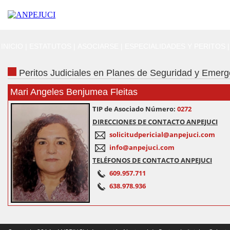
INICIO
|
ESTATUTOS
|
ASOCIARSE
|
ESPECIALIDADES Y PERITOS
|
Peritos Judiciales en Planes de Seguridad y Emerg
Mari Angeles Benjumea Fleitas
TIP de Asociado Número:
0272
DIRECCIONES DE CONTACTO ANPEJUCI
solicitudpericial@anpejuci.com
info@anpejuci.com
TELÉFONOS DE CONTACTO ANPEJUCI
609.957.711
638.978.936