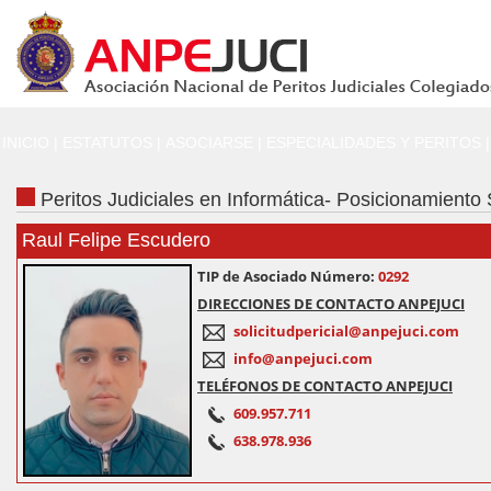
INICIO
|
ESTATUTOS
|
ASOCIARSE
|
ESPECIALIDADES Y PERITOS
|
Peritos Judiciales en Informática- Posicionamien
Raul Felipe Escudero
TIP de Asociado Número:
0292
DIRECCIONES DE CONTACTO ANPEJUCI
solicitudpericial@anpejuci.com
info@anpejuci.com
TELÉFONOS DE CONTACTO ANPEJUCI
609.957.711
638.978.936