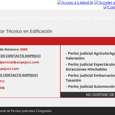
LIDADES Y PERITOS
|
SEGURO
|
TIENDA
|
NOTICIAS
|
SERVICIOS
|
tor Técnico en Edificación
iado Número:
0265
- Perito Judicial Agrícola/Ag
 DE CONTACTO ANPEJUCI
Valoración
udpericial@anpejuci.com
- Perito Judicial Espectácul
pejuci.com
Atracciones Hinchables
E CONTACTO ANPEJUCI
- Perito Judicial Embarcacio
Tasación
711
- Perito Judicial Automoción
936
de recarga
NO DISPONE DE
- Perito Judicial Automoció
- Perito Judicial Automoció
- Perito Judicial Automoció
nal de Peritos Judiciales Colegiados