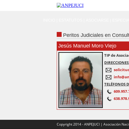
INICIO
|
ESTATUTOS
|
ASOCIARSE
|
ESPECIA
Peritos Judiciales en Consul
Jesús Manuel Moro Viejo
TIP de Asoc
DIRECCIONES
solicit
info@an
TELÉFONOS D
609.957.
638.978.
Copyright 2014 - ANPEJUCI | Asociación Nacio