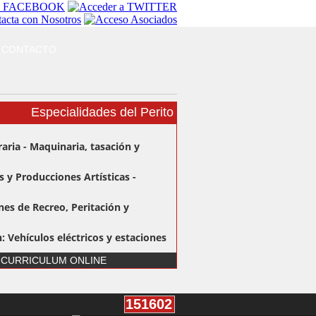
CONTACTO
Especialidades del Perito
raria - Maquinaria, tasación y
os y Producciones Artísticas -
nes de Recreo, Peritación y
: Vehículos eléctricos y estaciones
 CURRICULUM ONLINE
n en General
n: Mecánica del Automóvil
n: Electromecánica del Automóvil
151602