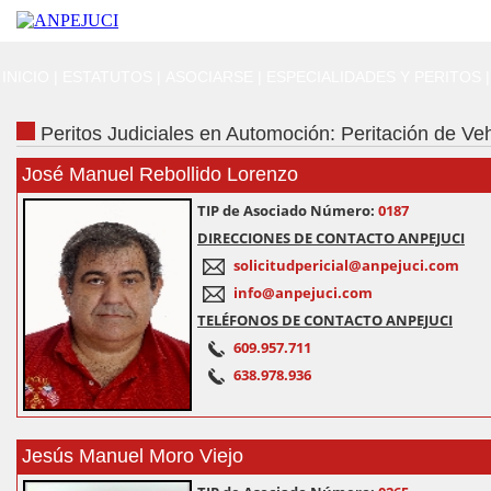
INICIO
|
ESTATUTOS
|
ASOCIARSE
|
ESPECIALIDADES Y PERITOS
|
Peritos Judiciales en Automoción: Peritación de Ve
José Manuel Rebollido Lorenzo
TIP de Asociado Número:
0187
DIRECCIONES DE CONTACTO ANPEJUCI
solicitudpericial@anpejuci.com
info@anpejuci.com
TELÉFONOS DE CONTACTO ANPEJUCI
609.957.711
638.978.936
Jesús Manuel Moro Viejo