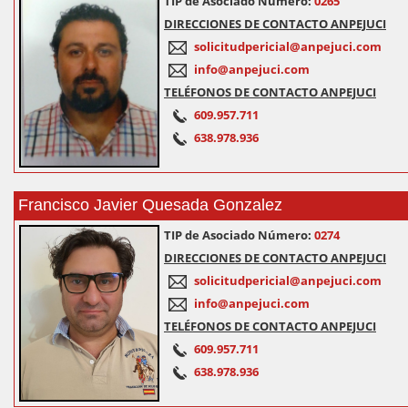
TIP de Asociado Número:
0265
DIRECCIONES DE CONTACTO ANPEJUCI
solicitudpericial@anpejuci.com
info@anpejuci.com
TELÉFONOS DE CONTACTO ANPEJUCI
609.957.711
638.978.936
Francisco Javier Quesada Gonzalez
TIP de Asociado Número:
0274
DIRECCIONES DE CONTACTO ANPEJUCI
solicitudpericial@anpejuci.com
info@anpejuci.com
TELÉFONOS DE CONTACTO ANPEJUCI
609.957.711
638.978.936