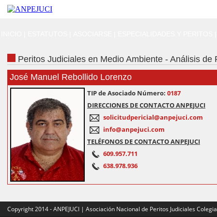
INICIO
|
ESTATUTOS
|
ASOCIARSE
|
ESPECIALIDADES Y PERITOS
|
Peritos Judiciales en Medio Ambiente - Análisis de
José Manuel Rebollido Lorenzo
TIP de Asociado Número:
0187
DIRECCIONES DE CONTACTO ANPEJUCI
solicitudpericial@anpejuci.com
info@anpejuci.com
TELÉFONOS DE CONTACTO ANPEJUCI
609.957.711
638.978.936
Copyright 2014 - ANPEJUCI | Asociación Nacional de Peritos Judiciales Colegi