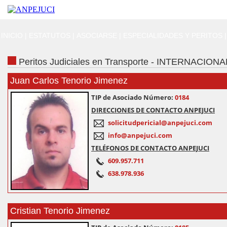
INICIO
|
ESTATUTOS
|
ASOCIARSE
|
ESPECIALIDADES Y PERITOS
|
Peritos Judiciales en Transporte - INTERNACIONA
Juan Carlos Tenorio Jimenez
TIP de Asociado Número:
0184
DIRECCIONES DE CONTACTO ANPEJUCI
solicitudpericial@anpejuci.com
info@anpejuci.com
TELÉFONOS DE CONTACTO ANPEJUCI
609.957.711
638.978.936
Cristian Tenorio Jimenez