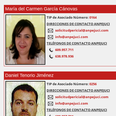
María del Carmen García Cánovas
TIP de Asociado Número:
0164
DIRECCIONES DE CONTACTO ANPEJUCI
solicitudpericial@anpejuci.com
info@anpejuci.com
TELÉFONOS DE CONTACTO ANPEJUCI
609.957.711
638.978.936
Daniel Tenorio Jiménez
TIP de Asociado Número:
0256
DIRECCIONES DE CONTACTO ANPEJUCI
solicitudpericial@anpejuci.com
info@anpejuci.com
TELÉFONOS DE CONTACTO ANPEJUCI