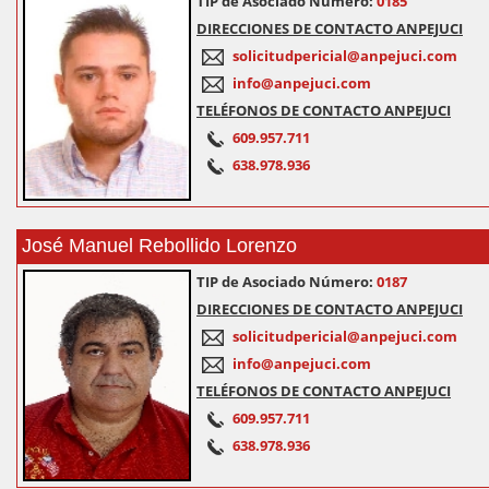
TIP de Asociado Número:
0185
DIRECCIONES DE CONTACTO ANPEJUCI
solicitudpericial@anpejuci.com
info@anpejuci.com
TELÉFONOS DE CONTACTO ANPEJUCI
609.957.711
638.978.936
José Manuel Rebollido Lorenzo
TIP de Asociado Número:
0187
DIRECCIONES DE CONTACTO ANPEJUCI
solicitudpericial@anpejuci.com
info@anpejuci.com
TELÉFONOS DE CONTACTO ANPEJUCI
609.957.711
638.978.936