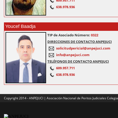
609.957.711
638.978.936
Youcef Baadja
TIP de Asociado Número:
0322
DIRECCIONES DE CONTACTO ANPEJUCI
solicitudpericial@anpejuci.com
info@anpejuci.com
TELÉFONOS DE CONTACTO ANPEJUCI
609.957.711
638.978.936
Copyright 2014 - ANPEJUCI | Asociación Nacional de Peritos Judiciales Colegi